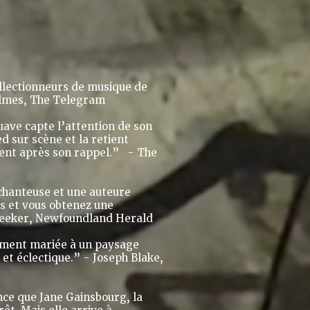
ollectionneurs de musique de
Holmes, The Telegram
suave capte l’attention de son
ed sur scène et la retient
ment après son rappel.” - The
chanteuse et une auteure
is et vous obtenez une
Meeker, Newfoundland Herald
sement mariée à un paysage
 et éclectique.
”
- Joseph Blake,
nce que Jane Gainsbourg, la