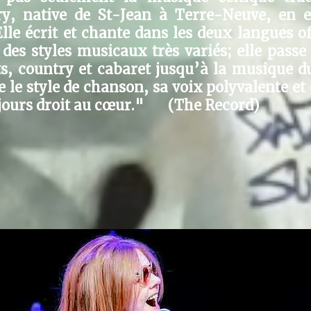
y, native de St-Jean à Terre-Neuve, en 
lle écrit et chante dans les deux langues off
 des styles musicaux très variés; elle passe
ts, country et cabaret jusqu’à la musique d
 le style de chanson, sa voix polyvalente et
ujours droit au cœur." (The Record)