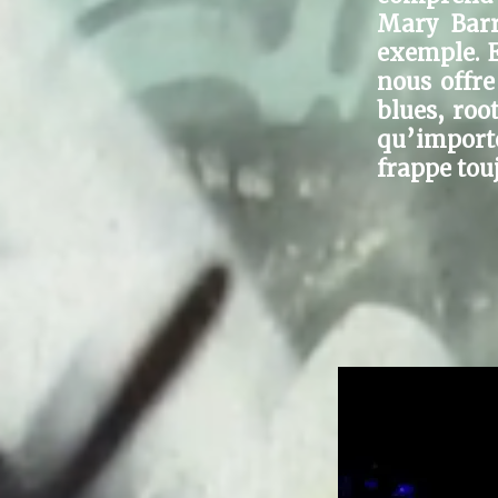
Mary Barr
exemple. E
nous offre
blues, roo
qu’importe
frappe to