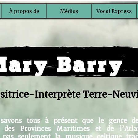
À propos de
Médias
Vocal Express
Ma
ry
Bar
ry
itrice-Interprète Terre-Neuv
 savons tous à présent que le genre d
 des Provinces Maritimes et de l’Atla
pas seulement la musique celtique tradi