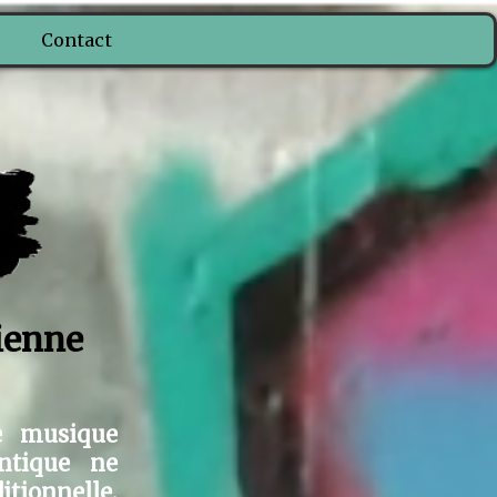
Contact
ienne
e musique
ntique ne
tionnelle.