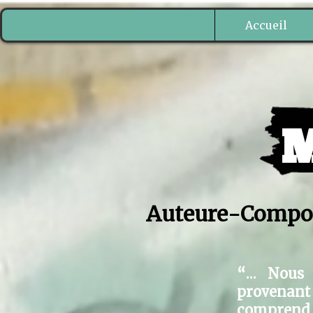
Accueil
Auteure-Compos
“... Nous
provenant
comprend 