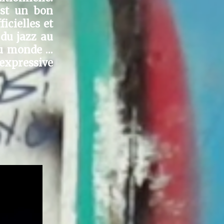
est un bon
icielles et
 du jazz au
u monde ...
 expressive