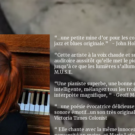
“...une petite mine d’or pour les c
jazz et blues originale.” - John 
“Cette artiste à la voix chaude et 
auditoire aussitôt qu’elle met le pi
jusqu’à ce que les lumières s’allu
M.U.S.E.
“Une pianiste superbe, une bonne 
intelligente, mélangez tous les tro
interprète magnifique, “ -Geoff 
“...
une poésie évocatrice délicieu
sonore émotif...un son très original
Victoria Times Colonist
“ Elle chante avec la même innoce