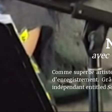
avec 
Comme superbe artiste 
d’enregistrement. Grâ
indépendant entitled
So